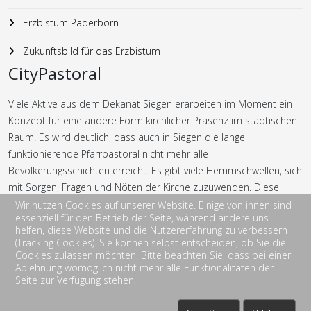
Erzbistum Paderborn
Zukunftsbild für das Erzbistum
CityPastoral
Viele Aktive aus dem Dekanat Siegen erarbeiten im Moment ein
Konzept für eine andere Form kirchlicher Präsenz im städtischen
Raum. Es wird deutlich, dass auch in Siegen die lange
funktionierende Pfarrpastoral nicht mehr alle
Bevölkerungsschichten erreicht. Es gibt viele Hemmschwellen, sich
mit Sorgen, Fragen und Nöten der Kirche zuzuwenden. Diese
Hemmschwellen möchte die CityPastoral abbauen bzw. gar nicht
Wir nutzen Cookies auf unserer Website. Einige von ihnen sind
essenziell für den Betrieb der Seite, während andere uns
erst entstehen lassen.
helfen, diese Website und die Nutzererfahrung zu verbessern
(Tracking Cookies). Sie können selbst entscheiden, ob Sie die
Cookies zulassen möchten. Bitte beachten Sie, dass bei einer
Ablehnung womöglich nicht mehr alle Funktionalitäten der
Seite zur Verfügung stehen.