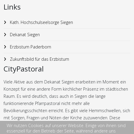
Links
Kath. Hochschulseelsorge Siegen
Dekanat Siegen
Erzbistum Paderborn
Zukunftsbild für das Erzbistum
CityPastoral
Viele Aktive aus dem Dekanat Siegen erarbeiten im Moment ein
Konzept für eine andere Form kirchlicher Präsenz im städtischen
Raum. Es wird deutlich, dass auch in Siegen die lange
funktionierende Pfarrpastoral nicht mehr alle
Bevölkerungsschichten erreicht. Es gibt viele Hemmschwellen, sich
mit Sorgen, Fragen und Nöten der Kirche zuzuwenden. Diese
Hemmschwellen möchte die CityPastoral abbauen bzw. gar nicht
Wir nutzen Cookies auf unserer Website. Einige von ihnen sind
essenziell für den Betrieb der Seite, während andere uns
erst entstehen lassen.